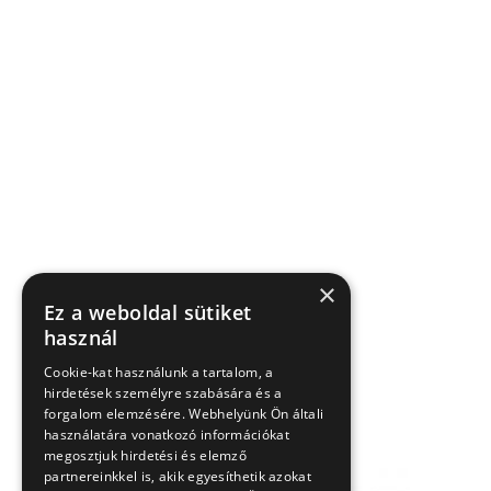
×
Ez a weboldal sütiket
használ
Cookie-kat használunk a tartalom, a
hirdetések személyre szabására és a
forgalom elemzésére. Webhelyünk Ön általi
használatára vonatkozó információkat
megosztjuk hirdetési és elemző
partnereinkkel is, akik egyesíthetik azokat